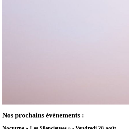
Nos prochains événements :
Nocturne « Les Silencieuses » - Vendredi 28 août