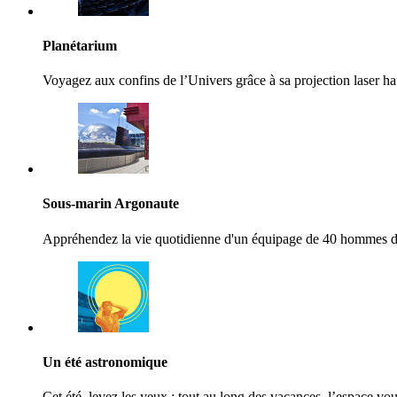
Planétarium
Voyagez aux confins de l’Univers grâce à sa projection laser hau
Sous-marin Argonaute
Appréhendez la vie quotidienne d'un équipage de 40 hommes d
Un été astronomique
Cet été, levez les yeux : tout au long des vacances, l’espace vo