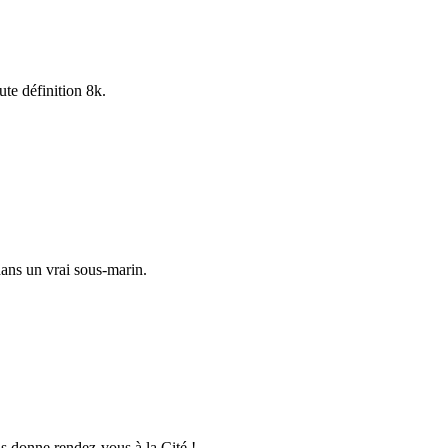
te définition 8k.
ans un vrai sous-marin.
us donne rendez-vous à la Cité !