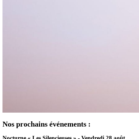
Nos prochains événements :
Nocturne « Les Silencieuses » - Vendredi 28 août